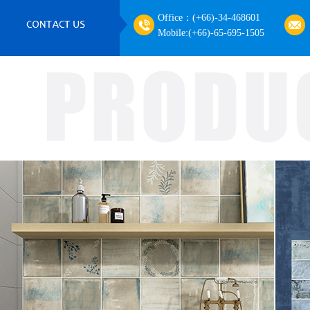
Office：
(+66)-34-468601
Mobile:
(+66)-65-695-1505